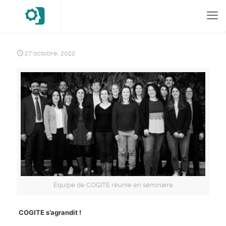
27 octobre, 2022
Équipe de COGITE réunie en séminaire
COGITE s’agrandit !