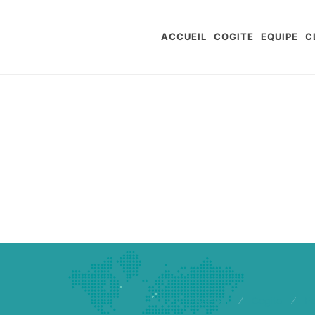
ACCUEIL
COGITE
EQUIPE
C
Accueil
/
Cogite
/
E