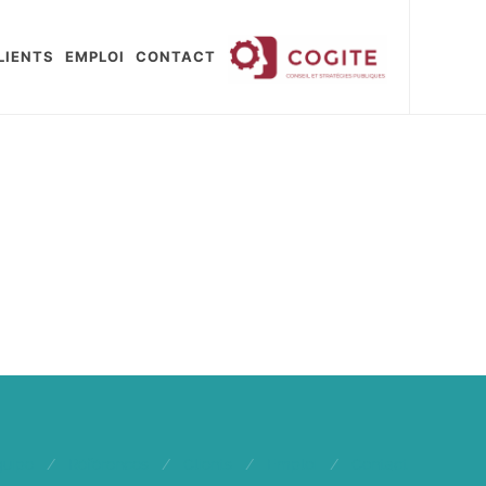
LIENTS
EMPLOI
CONTACT
quipe
/
Références
/
Clients
/
Emploi
/
Contact