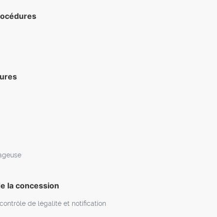
procédures
dures
tageuse
de la concession
ontrôle de légalité et notification