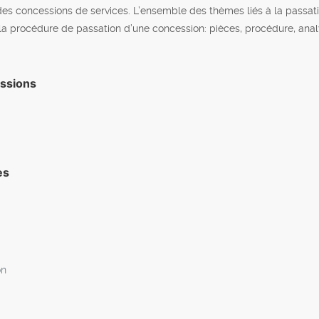
 des concessions de services. L’ensemble des thèmes liés à la passat
 la procédure de passation d’une concession: pièces, procédure, analy
essions
es
on