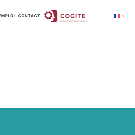
EMPLOI
CONTACT
quipe
/
Références
/
Clients
/
Emploi
/
Contact