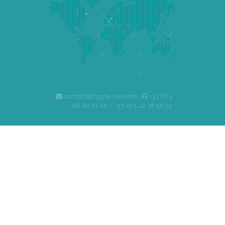
Accueil
/
Cogite
/
Equipe
/
Références
/
Clients
/
Emploi
/
Contact
contact@cogite-sas.com ·
+33 (0) 4
68 60 71 00 / +33 (0) 1 42 78 58 52