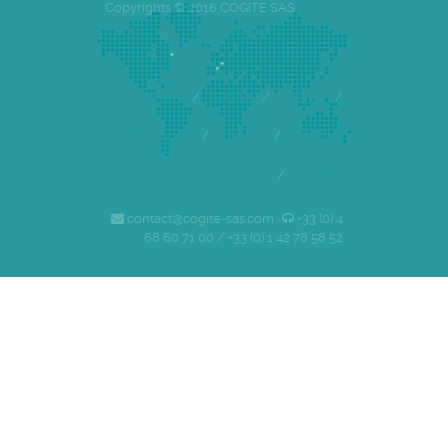
Copyrights © 2016 COGITE SAS
Accueil
/
Cogite
/
Equipe
/
Références
/
Clients
/
Emploi
/
Contact
contact@cogite-sas.com ·
+33 (0) 4
68 60 71 00 / +33 (0) 1 42 78 58 52