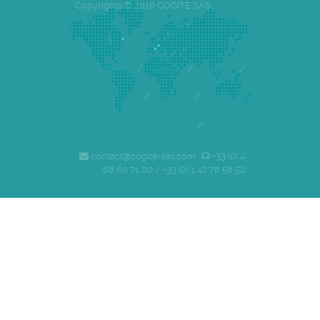
Copyrights © 2016 COGITE SAS
Accueil
/
Cogite
/
Equipe
/
Références
/
Clients
/
Emploi
/
Contact
contact@cogite-sas.com ·
+33 (0) 4
68 60 71 00 / +33 (0) 1 42 78 58 52