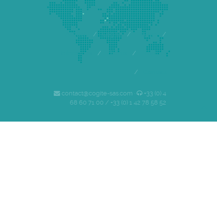
Accueil
/
Cogite
/
Equipe
/
Références
/
Clients
/
Emploi
/
Contact
contact@cogite-sas.com ·
+33 (0) 4
68 60 71 00 / +33 (0) 1 42 78 58 52