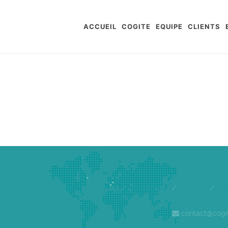
ACCUEIL
COGITE
EQUIPE
CLIENTS
Accueil
/
Cogite
/
E
contact@cogi