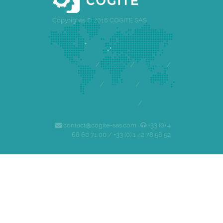
Copyrights © 2016 COGITE SAS
Accueil
/
Cogite
/
Equipe
/
Références
/
Clients
/
Emploi
/
Contact
contact@cogite-sas.com ·
+33 (0) 4
68 60 71 00 / +33 (0) 1 42 78 58 52