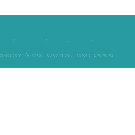
quipe
/
Références
/
Clients
/
Emploi
/
Contact
te-sas.com ·
+33 (0) 4 68 60 71 00 / +33 (0) 1 42 78 58 52