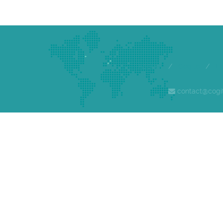
Accueil
/
Cogite
/
E
contact@cogi