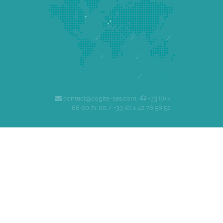
Accueil
/
Cogite
/
Equipe
/
Références
/
Clients
/
Emploi
/
Contact
contact@cogite-sas.com ·
+33 (0) 4
68 60 71 00 / +33 (0) 1 42 78 58 52