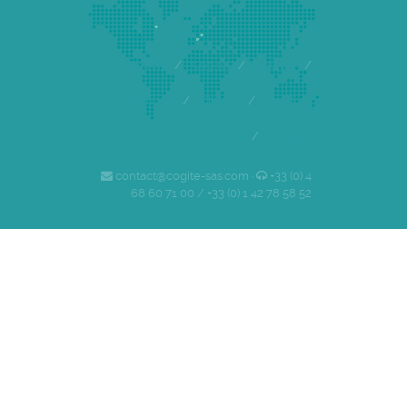
Accueil
/
Cogite
/
Equipe
/
Références
/
Clients
/
Emploi
/
Contact
contact@cogite-sas.com ·
+33 (0) 4
68 60 71 00 / +33 (0) 1 42 78 58 52