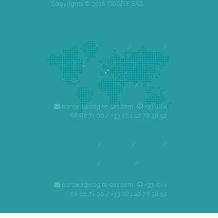
Copyrights © 2016 COGITE SAS
Accueil
/
Cogite
/
Equipe
/
Références
/
Clients
/
Emploi
/
Contact
contact@cogite-sas.com ·
+33 (0) 4
68 60 71 00 / +33 (0) 1 42 78 58 52
About
/
Cogite
/
Team
/
References
/
Careers
/
Contact
contact@cogite-sas.com ·
+33 (0) 4
68 60 71 00 / +33 (0) 1 42 78 58 52