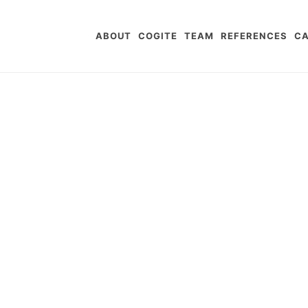
ABOUT
COGITE
TEAM
REFERENCES
CA