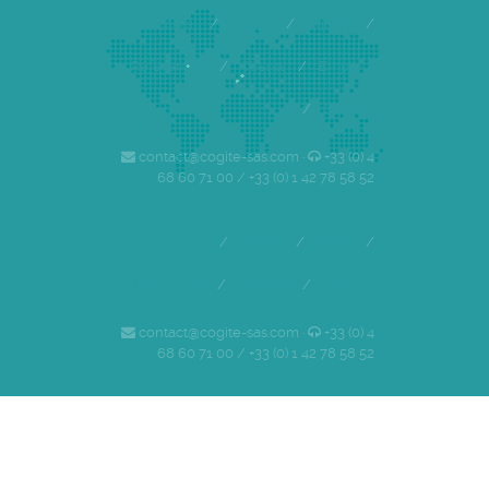
Accueil
/
Cogite
/
Equipe
/
Références
/
Clients
/
Emploi
/
Contact
contact@cogite-sas.com ·
+33 (0) 4
68 60 71 00 / +33 (0) 1 42 78 58 52
About
/
Cogite
/
Team
/
References
/
Careers
/
Contact
contact@cogite-sas.com ·
+33 (0) 4
68 60 71 00 / +33 (0) 1 42 78 58 52