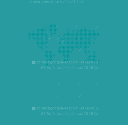
Copyrights © 2016 COGITE SAS
Accueil
/
Cogite
/
Equipe
/
Références
/
Clients
/
Emploi
/
Contact
contact@cogite-sas.com ·
+33 (0) 4
68 60 71 00 / +33 (0) 1 42 78 58 52
About
/
Cogite
/
Team
/
References
/
Careers
/
Contact
contact@cogite-sas.com ·
+33 (0) 4
68 60 71 00 / +33 (0) 1 42 78 58 52