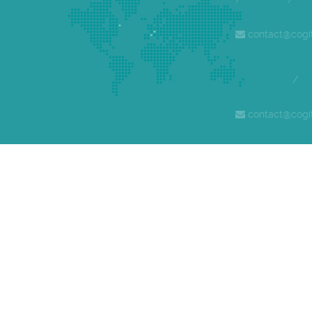
contact@cogi
About
/
C
contact@cogi