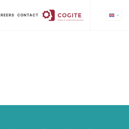
REERS
CONTACT
quipe
/
Références
/
Clients
/
Emploi
/
Contact