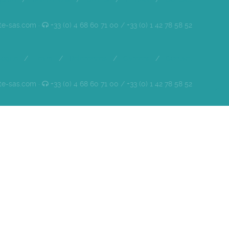
te-sas.com ·
+33 (0) 4 68 60 71 00 / +33 (0) 1 42 78 58 52
ogite
/
Team
/
References
/
Careers
/
Contact
te-sas.com ·
+33 (0) 4 68 60 71 00 / +33 (0) 1 42 78 58 52