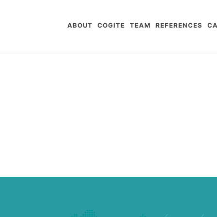
ABOUT
COGITE
TEAM
REFERENCES
CA
Accueil
/
Cogite
/
E