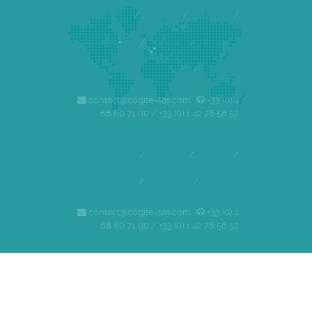
Accueil
/
Cogite
/
Equipe
/
Références
/
Clients
/
Emploi
/
Contact
contact@cogite-sas.com ·
+33 (0) 4
68 60 71 00 / +33 (0) 1 42 78 58 52
About
/
Cogite
/
Team
/
References
/
Careers
/
Contact
contact@cogite-sas.com ·
+33 (0) 4
68 60 71 00 / +33 (0) 1 42 78 58 52