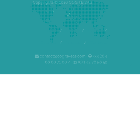
Copyrights © 2016 COGITE SAS
Inicio
/
Cogite
/
Equipo
/
Clientes
/
Empleo
/
Contacto
contact@cogite-sas.com ·
+33 (0) 4
68 60 71 00 / +33 (0) 1 42 78 58 52