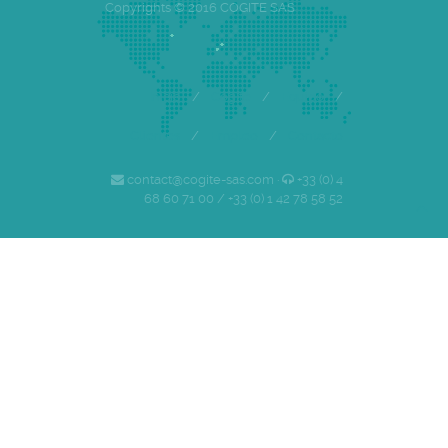
Copyrights © 2016 COGITE SAS
Inicio
/
Cogite
/
Equipo
/
Clientes
/
Empleo
/
Contacto
contact@cogite-sas.com ·
+33 (0) 4
68 60 71 00 / +33 (0) 1 42 78 58 52