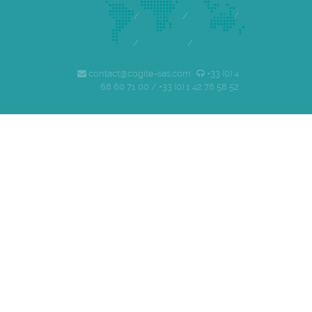
Inicio
/
Cogite
/
Equipo
/
Clientes
/
Empleo
/
Contacto
contact@cogite-sas.com ·
+33 (0) 4
68 60 71 00 / +33 (0) 1 42 78 58 52