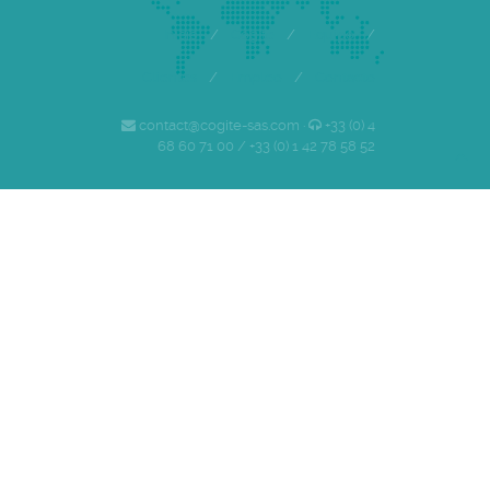
Inicio
/
Cogite
/
Equipo
/
Clientes
/
Empleo
/
Contacto
contact@cogite-sas.com ·
+33 (0) 4
68 60 71 00 / +33 (0) 1 42 78 58 52