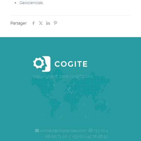
Geociencias.
Partager
Copyrights © 2016 COGITE SAS
Inicio
/
Cogite
/
Equipo
/
Clientes
/
Empleo
/
Contacto
contact@cogite-sas.com ·
+33 (0) 4
68 60 71 00 / +33 (0) 1 42 78 58 52