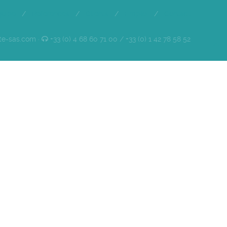
quipe
/
Références
/
Clients
/
Emploi
/
Contact
te-sas.com ·
+33 (0) 4 68 60 71 00 / +33 (0) 1 42 78 58 52