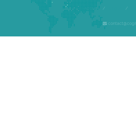
Accueil
/
Cogite
/
E
contact@cogi