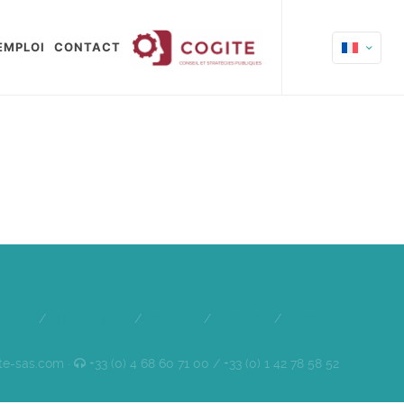
EMPLOI
CONTACT
quipe
/
Références
/
Clients
/
Emploi
/
Contact
te-sas.com ·
+33 (0) 4 68 60 71 00 / +33 (0) 1 42 78 58 52