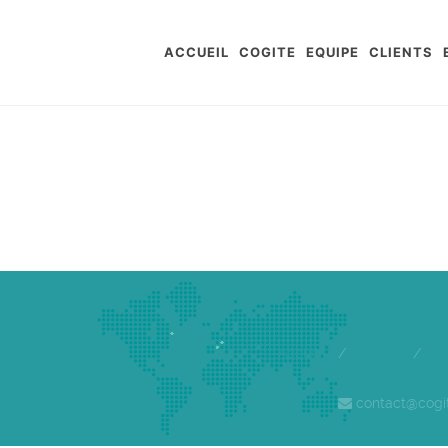
ACCUEIL
COGITE
EQUIPE
CLIENTS
Accueil
/
Cogite
/
E
contact@cogi