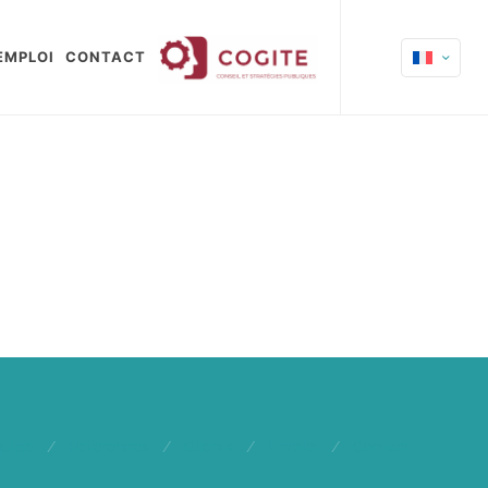
EMPLOI
CONTACT
quipe
/
Références
/
Clients
/
Emploi
/
Contact