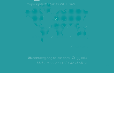
Copyrights © 2016 COGITE SAS
Accueil
/
Cogite
/
Equipe
/
Références
/
Clients
/
Emploi
/
Contact
contact@cogite-sas.com ·
+33 (0) 4
68 60 71 00 / +33 (0) 1 42 78 58 52