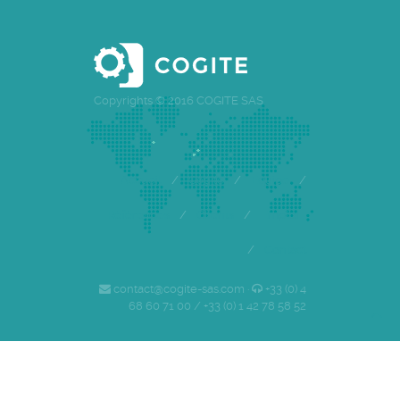
Copyrights © 2016 COGITE SAS
Accueil
/
Cogite
/
Equipe
/
Références
/
Clients
/
Emploi
/
Contact
contact@cogite-sas.com ·
+33 (0) 4
68 60 71 00 / +33 (0) 1 42 78 58 52