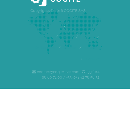
Copyrights © 2016 COGITE SAS
Accueil
/
Cogite
/
Equipe
/
Références
/
Clients
/
Emploi
/
Contact
contact@cogite-sas.com ·
+33 (0) 4
68 60 71 00 / +33 (0) 1 42 78 58 52