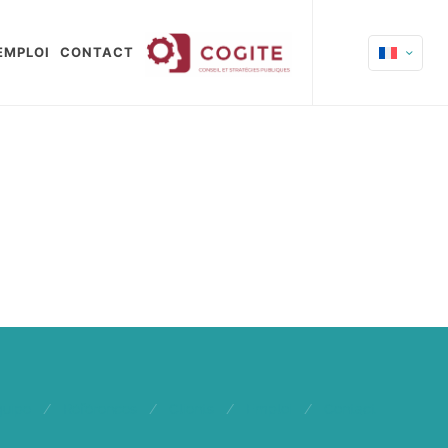
EMPLOI
CONTACT
quipe
/
Références
/
Clients
/
Emploi
/
Contact