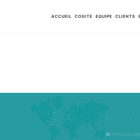
ACCUEIL
COGITE
EQUIPE
CLIENTS
Accueil
/
Cogite
/
E
contact@cogi