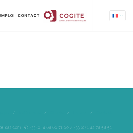
EMPLOI
CONTACT
quipe
/
Références
/
Clients
/
Emploi
/
Contact
te-sas.com ·
+33 (0) 4 68 60 71 00 / +33 (0) 1 42 78 58 52