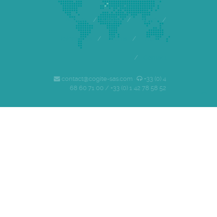
Accueil
/
Cogite
/
Equipe
/
Références
/
Clients
/
Emploi
/
Contact
contact@cogite-sas.com ·
+33 (0) 4
68 60 71 00 / +33 (0) 1 42 78 58 52