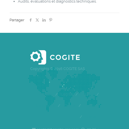
Audits, évaluations et diagnostics techniques.
Partager
Copyrights © 2016 COGITE SAS
Accueil
/
Cogite
/
Equipe
/
Références
/
Clients
/
Emploi
/
Contact