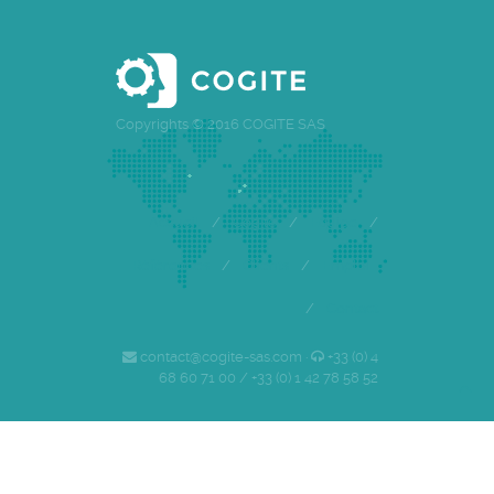
Copyrights © 2016 COGITE SAS
Accueil
/
Cogite
/
Equipe
/
Références
/
Clients
/
Emploi
/
Contact
contact@cogite-sas.com ·
+33 (0) 4
68 60 71 00 / +33 (0) 1 42 78 58 52