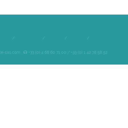
quipe
/
Références
/
Clients
/
Emploi
/
Contact
te-sas.com ·
+33 (0) 4 68 60 71 00 / +33 (0) 1 42 78 58 52