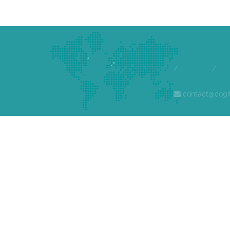
Accueil
/
Cogite
/
E
contact@cogi