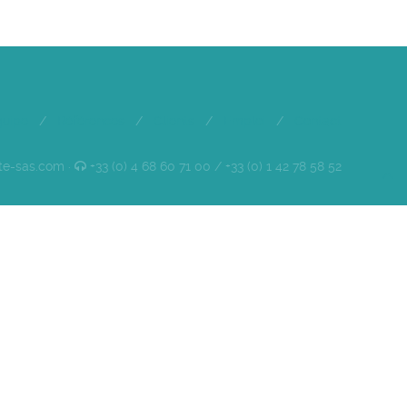
quipe
/
Références
/
Clients
/
Emploi
/
Contact
te-sas.com ·
+33 (0) 4 68 60 71 00 / +33 (0) 1 42 78 58 52