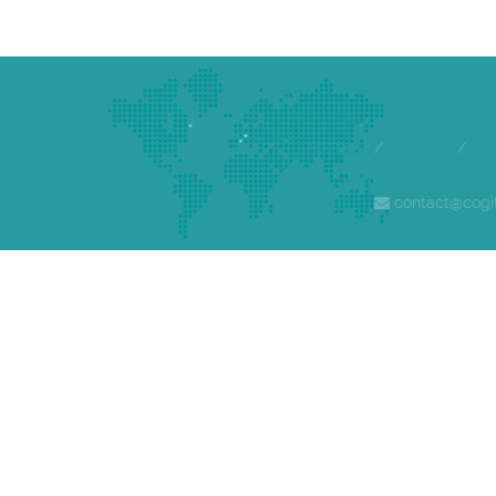
Accueil
/
Cogite
/
E
contact@cogi