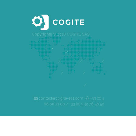
Copyrights © 2016 COGITE SAS
Accueil
/
Cogite
/
Equipe
/
Références
/
Clients
/
Emploi
/
Contact
contact@cogite-sas.com ·
+33 (0) 4
68 60 71 00 / +33 (0) 1 42 78 58 52