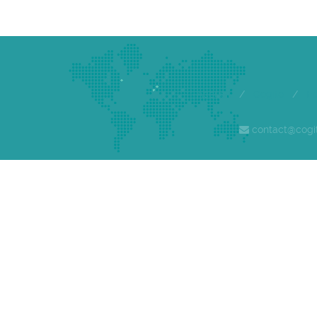
Accueil
/
Cogite
/
E
contact@cogi