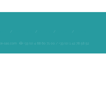
quipe
/
Références
/
Clients
/
Emploi
/
Contact
te-sas.com ·
+33 (0) 4 68 60 71 00 / +33 (0) 1 42 78 58 52