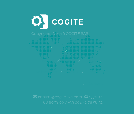
Copyrights © 2016 COGITE SAS
Accueil
/
Cogite
/
Equipe
/
Références
/
Clients
/
Emploi
/
Contact
contact@cogite-sas.com ·
+33 (0) 4
68 60 71 00 / +33 (0) 1 42 78 58 52