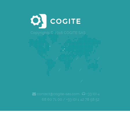
Copyrights © 2016 COGITE SAS
Accueil
/
Cogite
/
Equipe
/
Références
/
Clients
/
Emploi
/
Contact
contact@cogite-sas.com ·
+33 (0) 4
68 60 71 00 / +33 (0) 1 42 78 58 52