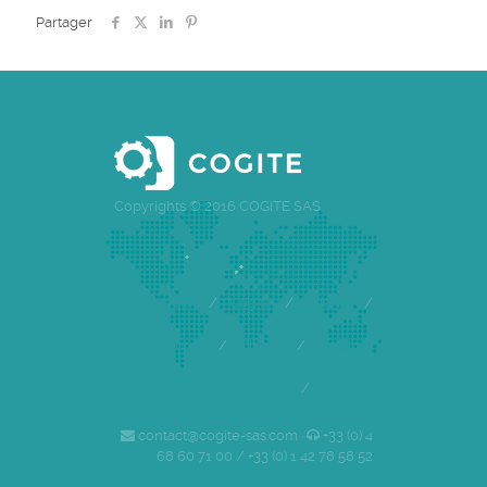
Partager
Copyrights © 2016 COGITE SAS
Accueil
/
Cogite
/
Equipe
/
Références
/
Clients
/
Emploi
/
Contact
contact@cogite-sas.com ·
+33 (0) 4
68 60 71 00 / +33 (0) 1 42 78 58 52