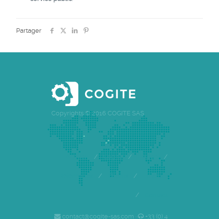
Partager
Copyrights © 2016 COGITE SAS
Accueil
/
Cogite
/
Equipe
/
Références
/
Clients
/
Emploi
/
Contact
contact@cogite-sas.com ·
+33 (0) 4