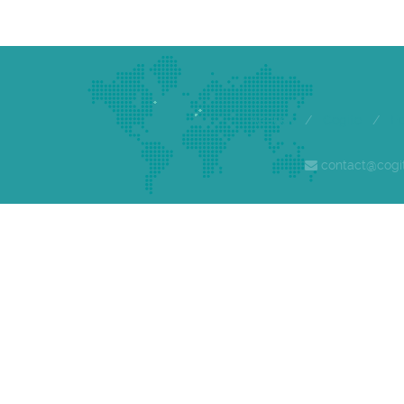
Accueil
/
Cogite
/
E
contact@cogi