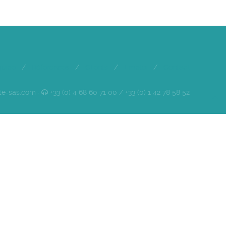
quipe
/
Références
/
Clients
/
Emploi
/
Contact
te-sas.com ·
+33 (0) 4 68 60 71 00 / +33 (0) 1 42 78 58 52