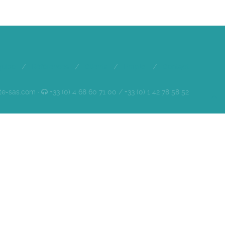
quipe
/
Références
/
Clients
/
Emploi
/
Contact
te-sas.com ·
+33 (0) 4 68 60 71 00 / +33 (0) 1 42 78 58 52