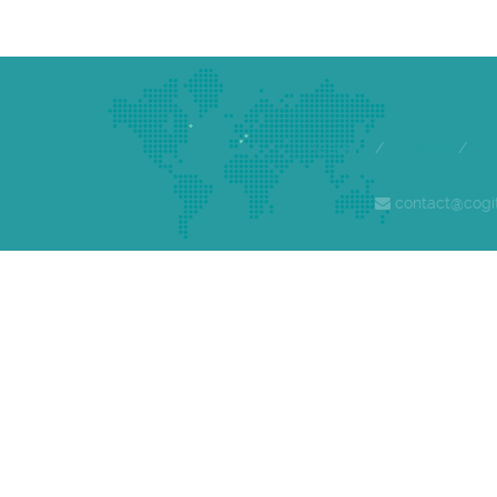
Accueil
/
Cogite
/
E
contact@cogi