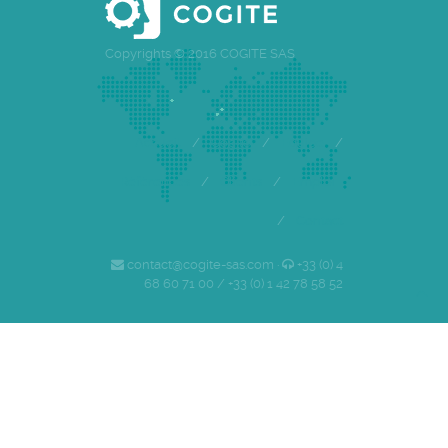
Copyrights © 2016 COGITE SAS
Accueil
/
Cogite
/
Equipe
/
Références
/
Clients
/
Emploi
/
Contact
contact@cogite-sas.com ·
+33 (0) 4
68 60 71 00 / +33 (0) 1 42 78 58 52