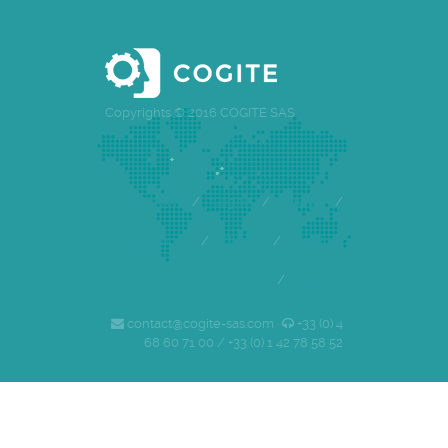
Copyrights © 2016 COGITE SAS
Accueil
/
Cogite
/
Equipe
/
Références
/
Clients
/
Emploi
/
Contact
contact@cogite-sas.com ·
+33 (0) 4
68 60 71 00 / +33 (0) 1 42 78 58 52