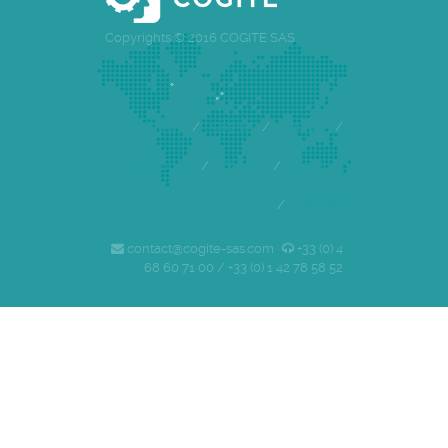
Copyrights © 2016 COGITE SAS
Accueil
/
Cogite
/
Equipe
/
Références
/
Clients
/
Emploi
/
Contact
contact@cogite-sas.com ·
+33 (0) 4
68 60 71 00 / +33 (0) 1 42 78 58 52