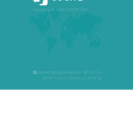
Copyrights © 2016 COGITE SAS
Accueil
/
Cogite
/
Equipe
/
Références
/
Clients
/
Emploi
/
Contact
contact@cogite-sas.com ·
+33 (0) 4
68 60 71 00 / +33 (0) 1 42 78 58 52