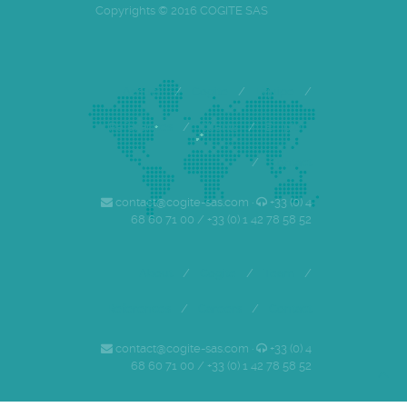
Copyrights © 2016 COGITE SAS
Accueil
/
Cogite
/
Equipe
/
Références
/
Clients
/
Emploi
/
Contact
contact@cogite-sas.com ·
+33 (0) 4
68 60 71 00 / +33 (0) 1 42 78 58 52
About
/
Cogite
/
Team
/
References
/
Careers
/
Contact
contact@cogite-sas.com ·
+33 (0) 4
68 60 71 00 / +33 (0) 1 42 78 58 52